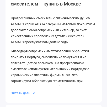
смесителем - купить в Москве
Прогрессивный смеситель с гигиеническим душем
ALMAES, серии AGATA с черным матовым покрытием,
дополнит любой современный интерьер, за счет
качественных европейских деталей смесители
ALMAES прослужат вам долгие годы.
Благодаря современным технологиям обработки
покрытия корпуса, смеситель не помутнеет и не
потеряет цвет со временем. На прогрессивном
смесителе используется Итальянский картридж с
керамические пластины фирмы STSR , что
гарантируют абсолютную герметичность при
перепадах давления и плавный ход ручек в течение
всего срока службы.
Читать дальше
Гигиенический душ, оснащен прогрессивной