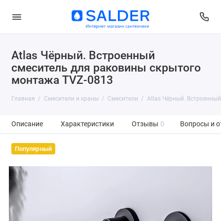
Atlas Чёрный. Встроенный
смеситель для раковины скрытого
монтажа TVZ-0813
Главная
Смесители и краны
Смесители
Atlas Чёрный. Встроенны
Описание
Характеристики
Отзывы
0
Вопросы и о
Популярный