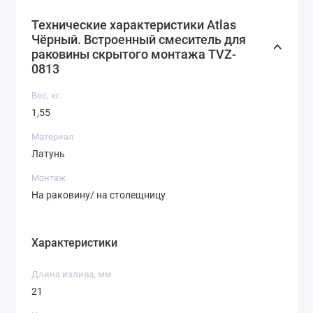
Цвет: черное.
Технические характеристики Atlas
Покрытие: матовое.
Чёрный. Встроенный смеситель для
раковины скрытого монтажа TVZ-
Излив (поворотный) 21 см.
0813
Управление: рычажное.
Вес, кг.
1,55
Запорный клапан смесителя: керамический
картридж.
Материал
Латунь
Вес: 1,5 кг.
Монтаж
На раковину/ на столещницу
Характеристики
Длина излива, мм
21