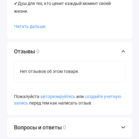
✔Душ для тех, кто ценит каждый момент своей
жизни.
Комплектация:
Читать дальше
● Верхняя лейка 8 см на 3 режима
● Кронштейн латунь 15 см
Отзывы
0
● Встраиваемый смеситель латунь глубина его
погружения в стену 8 см.
Нет отзывов об этом товаре.
Пожалуйста
авторизируйтесь
или
создайте учетную
запись
перед тем как написать отзыв
Вопросы и ответы
0