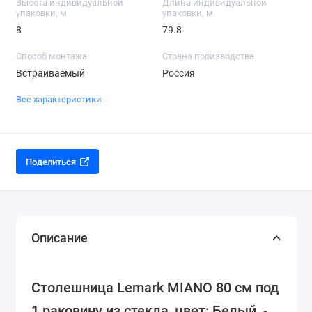
Высота индивидуальной
Длина индивидуальной
упаковки, м
упаковки, м
8
79.8
Способ монтажа
Страна производства
Встраиваемый
Россия
Все характеристики
Поделиться
Описание
Столешница Lemark MIANO 80 см под
1 раковину из стекла, цвет: Белый -