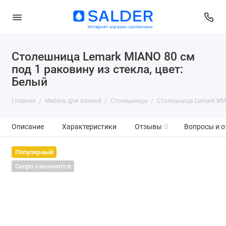
Столешница Lemark MIANO 80 см
под 1 раковину из стекла, цвет:
Белый
Главная
Мебель для ванной
Столешницы
Столешница Lemark MIAN
Описание
Характеристики
Отзывы
0
Вопросы и о
Популярный
Скоро закончится