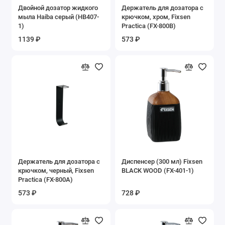
Двойной дозатор жидкого
Держатель для дозатора с
Корзины
мыла Haiba серый (HB407-
крючком, хром, Fixsen
1)
Practica (FX-800B)
Крючки
1139 ₽
573 ₽
Мыльницы
Органайзеры
Полки
Полотенцедержатели
Поручни
Держатель для дозатора с
Диспенсер (300 мл) Fixsen
Стаканы
крючком, черный, Fixsen
BLACK WOOD (FX-401-1)
Practica (FX-800A)
Сушилки
573 ₽
728 ₽
Шторы