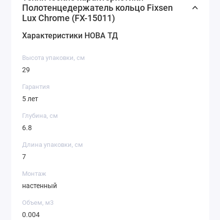
косметики. В случае попадании, тщательно промыть
Полотенцедержатель кольцо Fixsen
водой, протереть сухой мягкой тканью. В случае
Lux Chrome (FX-15011)
несоблюдения данных рекомендаций гарантия на
Характеристики НОВА ТД
покрытие не распространяется.
Высота упаковки, см
29
Гарантия
5 лет
Глубина, см
6.8
Длина упаковки, см
7
Монтаж
настенный
Объем, м3
0.004