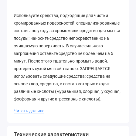
Используйте средства, подходящие для чистки
хромированных поверхностей: специализированные
составы по уходу за хромом или средство для мытья
посуды; наносите средство непосредственно на
очищаемую поверхность. В случае сильного
загрязнения оставьте средство не более, чем на 5
минут. После этого тщательно промыть водой,
протереть сухой мягкой тканью. ЗАПРЕЩАЕТСЯ
использовать следующие средства: средства на
основе хлор, средства, в состав которых входят
различные кислоты (муравьиная, хлорная, уксусная,
фосфорная и другие агрессивные кислоты),
абразивные средства (порошки, кремы), смеси из
Читать дальше
различных средств для чистки, грубые проволочные
губки, которые могут поцарапать поверхность;
избегайте попадания шампуня, мыла, крема и другой
Технические характеристики