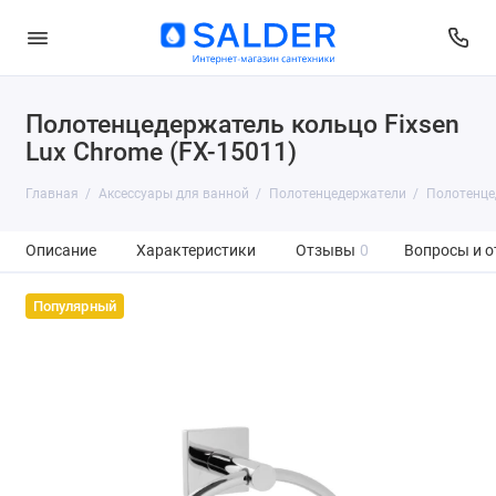
Полотенцедержатель кольцо Fixsen
Lux Chrome (FX-15011)
Главная
Аксессуары для ванной
Полотенцедержатели
Полотенцед
Описание
Характеристики
Отзывы
0
Вопросы и о
Популярный