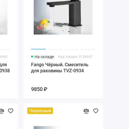
28446
На складе
Код товара: R-28447
для
Fango Чёрный. Смеситель
0938
для раковины TVZ-0934
9850 ₽
Популярный