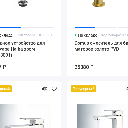
складе
Код товара: HB33001
На складе
Код товара: R-
вное устройство для
Domus смеситель для би
уара Haiba хром
матовое золото PVD
33001)
7 ₽
35880 ₽
ярный
Популярный