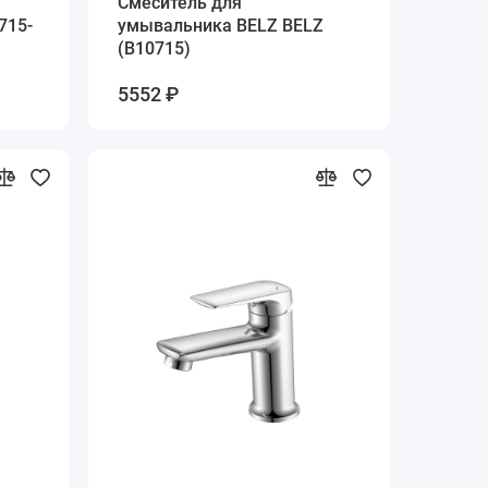
Cмеситель для
715-
умывальника BELZ BELZ
(B10715)
5552 ₽