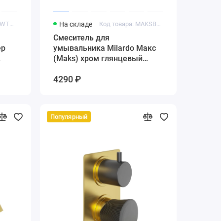
Код товара: AIGWT00i01
На складе
Код товара: MAKSB00M01
Cмеситель для
ер
умывальника Milardo Макс
(Maks) хром глянцевый
(MAKSB00M01)
4290 ₽
Популярный