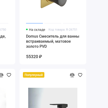
26750
На складе
Код товара: R-26751
де,
Domus Смеситель для ванны
встраиваемый, матовое
золото PVD
55320 ₽
Популярный