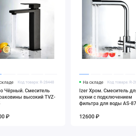
складе
Код товара: R-28448
На складе
Код товара: R-
go Чёрный. Смеситель
Izer Хром. Смеситель дл
 раковины высокий TVZ-
кухни с подключением
5
фильтра для воды AS-87
00 ₽
12600 ₽