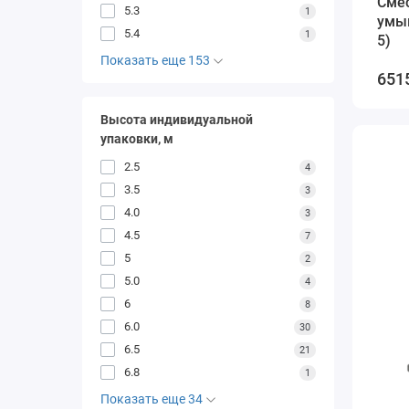
Cме
5.3
1
умы
5.4
1
5)
Показать еще 153
651
Высота индивидуальной
упаковки, м
2.5
4
3.5
3
4.0
3
4.5
7
5
2
5.0
4
6
8
6.0
30
6.5
21
6.8
1
Показать еще 34