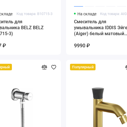
складе
Код товара: B10715-3
На складе
ситель для
Cмеситель для
вальника BELZ BELZ
умывальника IDDIS Эйг
715-3)
(Aiger) белый матовый
(AIGWT00i01)
7 ₽
9990 ₽
ярный
Популярный