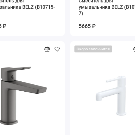
ситель для
Cмеситель для
вальника BELZ (B10715-
умывальника BELZ (B10
7)
5 ₽
5665 ₽
Скоро закончится