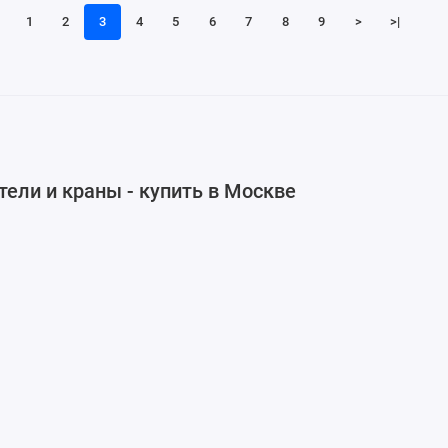
1
2
3
4
5
6
7
8
9
>
>|
ели и краны - купить в Москве