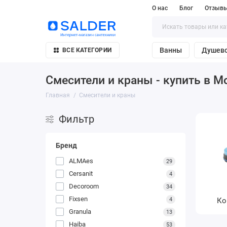
О нас
Блог
Отзывы
Ванны
Душево
ВСЕ КАТЕГОРИИ
Смесители и краны - купить в М
Главная
Смесители и краны
Фильтр
Бренд
ALMAes
29
Cersanit
4
Decoroom
34
Fixsen
4
Ко
Granula
13
Haiba
53