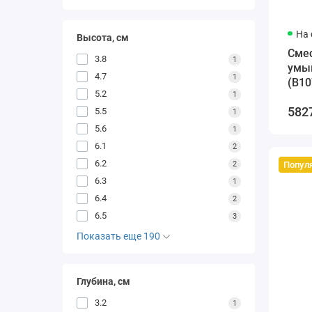
На 
Высота, см
Cме
3.8
1
умы
4.7
1
(B10
5.2
1
582
5.5
1
5.6
1
6.1
2
6.2
2
Попул
6.3
1
6.4
2
6.5
3
Показать еще 190
Глубина, см
3.2
1