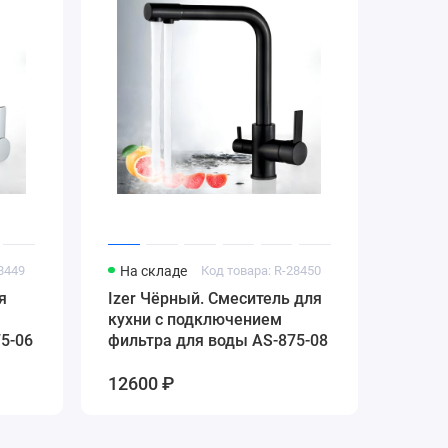
28449
На складе
Код товара: R-28450
я
Izer Чёрный. Смеситель для
кухни с подключением
5-06
фильтра для воды AS-875-08
12600 ₽