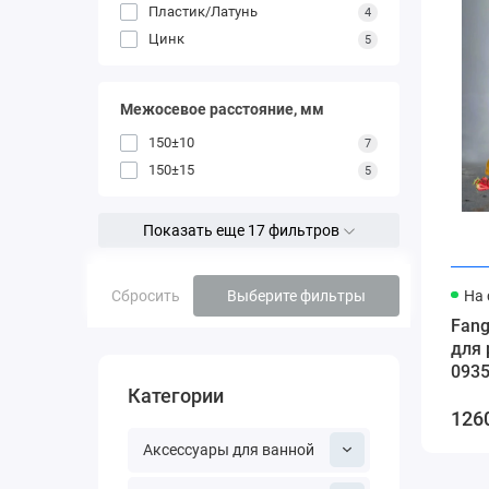
Пластик/Латунь
4
Цинк
5
Межосевое расстояние, мм
150±10
7
150±15
5
Показать еще 17 фильтров
Сбросить
Выберите фильтры
На 
Fan
для
093
Категории
126
Аксессуары для ванной