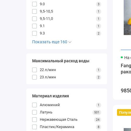
9.0
3
9,5-10,5
1
9,5-11,0
1
9.1
1
9.3
2
Показать еще 160
На 
Максимальный расход воды
Fang
22 л/мин
1
рак
23 л/мин
2
985
Материал изделия
Алюминий
1
Латунь
Попул
501
Нержавеющая Сталь
24
Пластик/Керамика
8