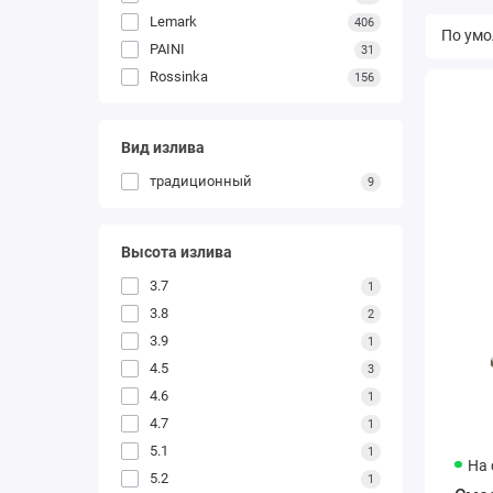
Lemark
406
PAINI
31
Rossinka
156
Вид излива
традиционный
9
Высота излива
3.7
1
3.8
2
3.9
1
4.5
3
4.6
1
4.7
1
5.1
1
На 
5.2
1